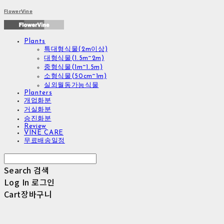
FlowerVine
Plants
특대형식물(2m이상)
대형식물(1.5m~2m)
중형식물(1m~1.5m)
소형식물(50cm~1m)
실외월동가능식물
Planters
개업화분
거실화분
승진화분
Review
VINE CARE
무료배송일정
Search
검색
Log In
로그인
Cart
장바구니