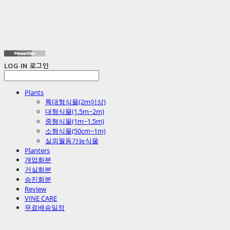
LOG IN
로그인
Plants
특대형식물(2m이상)
대형식물(1.5m~2m)
중형식물(1m~1.5m)
소형식물(50cm~1m)
실외월동가능식물
Planters
개업화분
거실화분
승진화분
Review
VINE CARE
무료배송일정