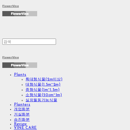
FlowerVine
FlowerVine
Plants
특대형식물(2m이상)
대형식물(1.5m~2m)
중형식물(1m~1.5m)
소형식물(50cm~1m)
실외월동가능식물
Planters
개업화분
거실화분
승진화분
Review
VINE CARE