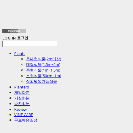
LOG IN
로그인
Plants
특대형식물(2m이상)
대형식물(1.5m~2m)
중형식물(1m~1.5m)
소형식물(50cm~1m)
실외월동가능식물
Planters
개업화분
거실화분
승진화분
Review
VINE CARE
무료배송일정