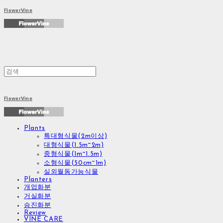
FlowerVine
FlowerVine
Plants
특대형식물(2m이상)
대형식물(1.5m~2m)
중형식물(1m~1.5m)
소형식물(50cm~1m)
실외월동가능식물
Planters
개업화분
거실화분
승진화분
Review
VINE CARE