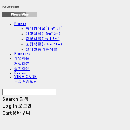
FlowerVine
Plants
특대형식물(2m이상)
대형식물(1.5m~2m)
중형식물(1m~1.5m)
소형식물(50cm~1m)
실외월동가능식물
Planters
개업화분
거실화분
승진화분
Review
VINE CARE
무료배송일정
Search
검색
Log In
로그인
Cart
장바구니