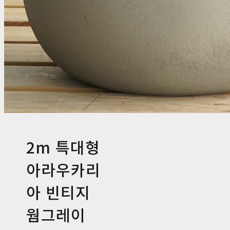
2m 특대형
아라우카리
아 빈티지
웜그레이