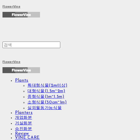
FlowerVine
FlowerVine
Plants
특대형식물(2m이상)
대형식물(1.5m~2m)
중형식물(1m~1.5m)
소형식물(50cm~1m)
실외월동가능식물
Planters
개업화분
거실화분
승진화분
Review
VINE CARE