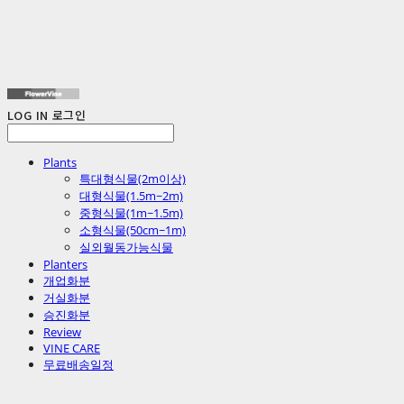
LOG IN
로그인
Plants
특대형식물(2m이상)
대형식물(1.5m~2m)
중형식물(1m~1.5m)
소형식물(50cm~1m)
실외월동가능식물
Planters
개업화분
거실화분
승진화분
Review
VINE CARE
무료배송일정