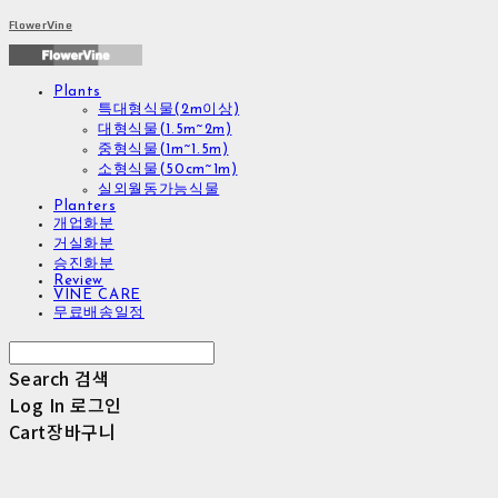
FlowerVine
Plants
특대형식물(2m이상)
대형식물(1.5m~2m)
중형식물(1m~1.5m)
소형식물(50cm~1m)
실외월동가능식물
Planters
개업화분
거실화분
승진화분
Review
VINE CARE
무료배송일정
Search
검색
Log In
로그인
Cart
장바구니