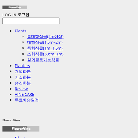
LOG IN
로그인
Plants
특대형식물(2m이상)
대형식물(1.5m~2m)
중형식물(1m~1.5m)
소형식물(50cm~1m)
실외월동가능식물
Planters
개업화분
거실화분
승진화분
Review
VINE CARE
무료배송일정
FlowerVine