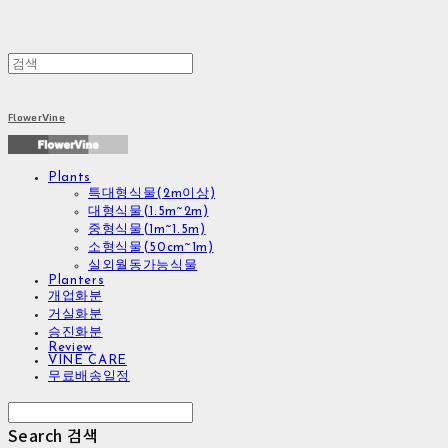
FlowerVine
Plants
특대형식물(2m이상)
대형식물(1.5m~2m)
중형식물(1m~1.5m)
소형식물(50cm~1m)
실외월동가능식물
Planters
개업화분
거실화분
승진화분
Review
VINE CARE
무료배송일정
Search
검색