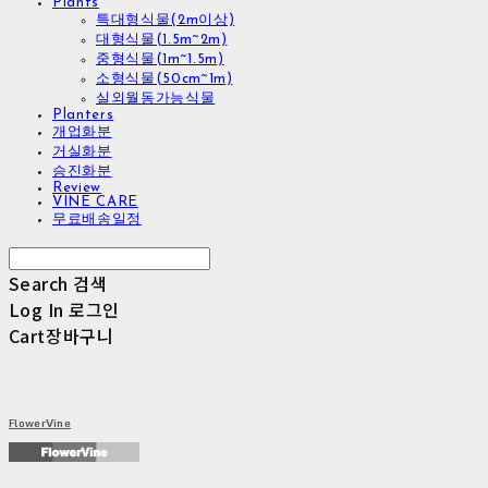
Plants
특대형식물(2m이상)
대형식물(1.5m~2m)
중형식물(1m~1.5m)
소형식물(50cm~1m)
실외월동가능식물
Planters
개업화분
거실화분
승진화분
Review
VINE CARE
무료배송일정
Search
검색
Log In
로그인
Cart
장바구니
FlowerVine