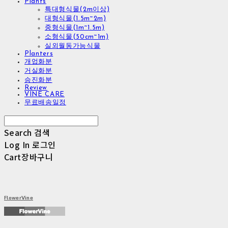
Plants
특대형식물(2m이상)
대형식물(1.5m~2m)
중형식물(1m~1.5m)
소형식물(50cm~1m)
실외월동가능식물
Planters
개업화분
거실화분
승진화분
Review
VINE CARE
무료배송일정
Search
검색
Log In
로그인
Cart
장바구니
FlowerVine