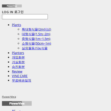
LOG IN
로그인
Plants
특대형식물(2m이상)
대형식물(1.5m~2m)
중형식물(1m~1.5m)
소형식물(50cm~1m)
실외월동가능식물
Planters
개업화분
거실화분
승진화분
Review
VINE CARE
무료배송일정
FlowerVine