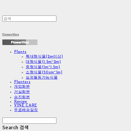
FlowerVine
Plants
특대형식물(2m이상)
대형식물(1.5m~2m)
중형식물(1m~1.5m)
소형식물(50cm~1m)
실외월동가능식물
Planters
개업화분
거실화분
승진화분
Review
VINE CARE
무료배송일정
Search
검색