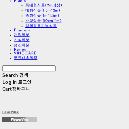
Plants
특대형식물(2m이상)
대형식물(1.5m~2m)
중형식물(1m~1.5m)
소형식물(50cm~1m)
실외월동가능식물
Planters
개업화분
거실화분
승진화분
Review
VINE CARE
무료배송일정
Search
검색
Log In
로그인
Cart
장바구니
FlowerVine