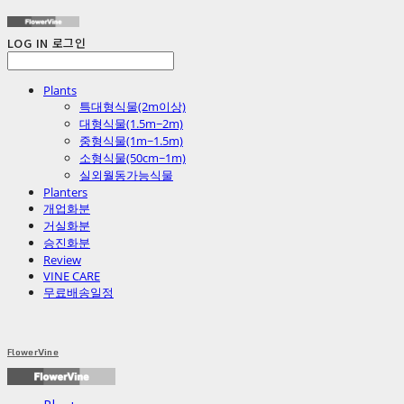
LOG IN
로그인
Plants
특대형식물(2m이상)
대형식물(1.5m~2m)
중형식물(1m~1.5m)
소형식물(50cm~1m)
실외월동가능식물
Planters
개업화분
거실화분
승진화분
Review
VINE CARE
무료배송일정
FlowerVine