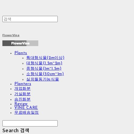
FlowerVine
Plants
특대형식물(2m이상)
대형식물(1.5m~2m)
중형식물(1m~1.5m)
소형식물(50cm~1m)
실외월동가능식물
Planters
개업화분
거실화분
승진화분
Review
VINE CARE
무료배송일정
Search
검색