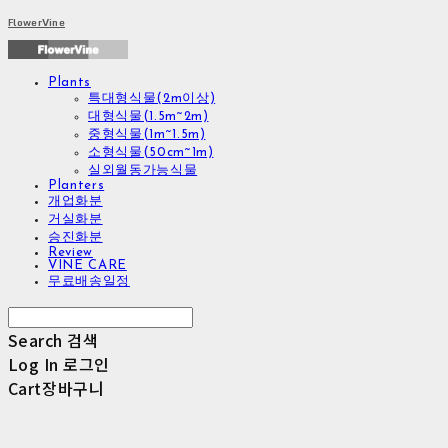
FlowerVine
Plants
특대형식물(2m이상)
대형식물(1.5m~2m)
중형식물(1m~1.5m)
소형식물(50cm~1m)
실외월동가능식물
Planters
개업화분
거실화분
승진화분
Review
VINE CARE
무료배송일정
Search
검색
Log In
로그인
Cart
장바구니