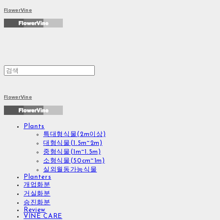
FlowerVine
FlowerVine
Plants
특대형식물(2m이상)
대형식물(1.5m~2m)
중형식물(1m~1.5m)
소형식물(50cm~1m)
실외월동가능식물
Planters
개업화분
거실화분
승진화분
Review
VINE CARE