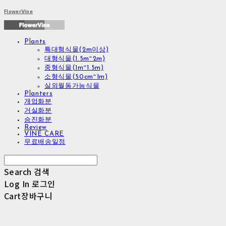
FlowerVine
Plants
특대형식물(2m이상)
대형식물(1.5m~2m)
중형식물(1m~1.5m)
소형식물(50cm~1m)
실외월동가능식물
Planters
개업화분
거실화분
승진화분
Review
VINE CARE
무료배송일정
Search
검색
Log In
로그인
Cart
장바구니