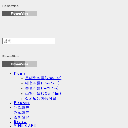
FlowerVine
FlowerVine
Plants
특대형식물(2m이상)
대형식물(1.5m~2m)
중형식물(1m~1.5m)
소형식물(50cm~1m)
실외월동가능식물
Planters
개업화분
거실화분
승진화분
Review
VINE CARE