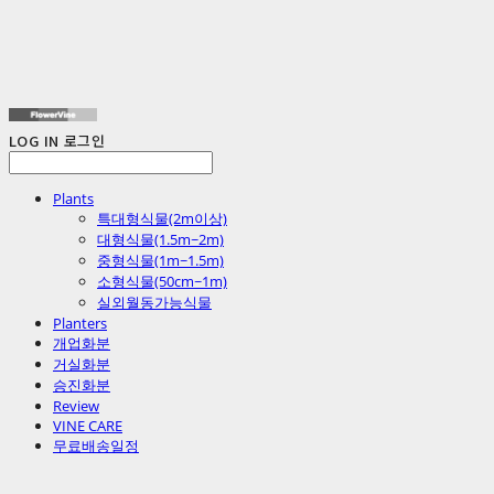
LOG IN
로그인
Plants
특대형식물(2m이상)
대형식물(1.5m~2m)
중형식물(1m~1.5m)
소형식물(50cm~1m)
실외월동가능식물
Planters
개업화분
거실화분
승진화분
Review
VINE CARE
무료배송일정