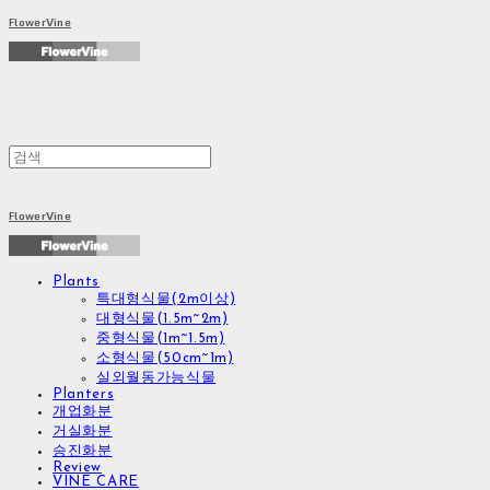
FlowerVine
FlowerVine
Plants
특대형식물(2m이상)
대형식물(1.5m~2m)
중형식물(1m~1.5m)
소형식물(50cm~1m)
실외월동가능식물
Planters
개업화분
거실화분
승진화분
Review
VINE CARE