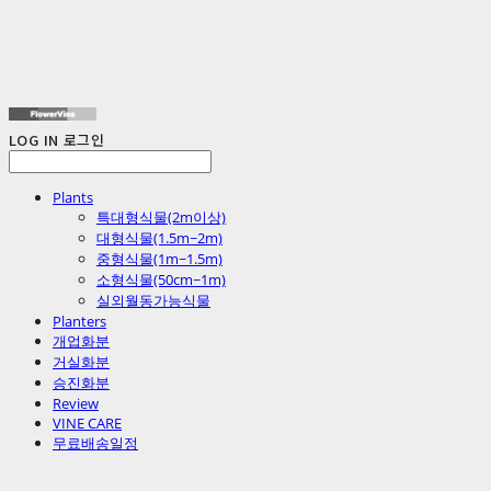
LOG IN
로그인
Plants
특대형식물(2m이상)
대형식물(1.5m~2m)
중형식물(1m~1.5m)
소형식물(50cm~1m)
실외월동가능식물
Planters
개업화분
거실화분
승진화분
Review
VINE CARE
무료배송일정