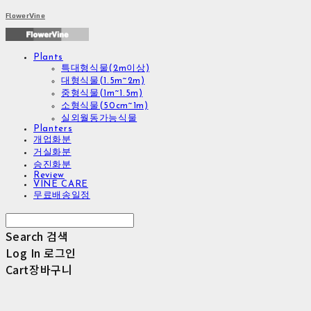
FlowerVine
Plants
특대형식물(2m이상)
대형식물(1.5m~2m)
중형식물(1m~1.5m)
소형식물(50cm~1m)
실외월동가능식물
Planters
개업화분
거실화분
승진화분
Review
VINE CARE
무료배송일정
Search
검색
Log In
로그인
Cart
장바구니