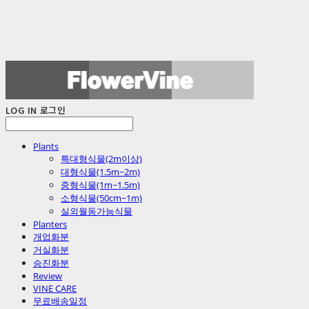
LOG IN
로그인
Plants
특대형식물(2m이상)
대형식물(1.5m~2m)
중형식물(1m~1.5m)
소형식물(50cm~1m)
실외월동가능식물
Planters
개업화분
거실화분
승진화분
Review
VINE CARE
무료배송일정