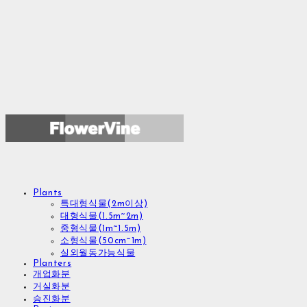
Plants
특대형식물(2m이상)
대형식물(1.5m~2m)
중형식물(1m~1.5m)
소형식물(50cm~1m)
실외월동가능식물
Planters
개업화분
거실화분
승진화분