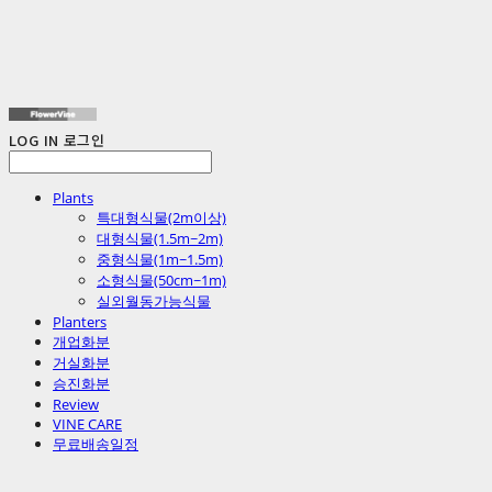
LOG IN
로그인
Plants
특대형식물(2m이상)
대형식물(1.5m~2m)
중형식물(1m~1.5m)
소형식물(50cm~1m)
실외월동가능식물
Planters
개업화분
거실화분
승진화분
Review
VINE CARE
무료배송일정