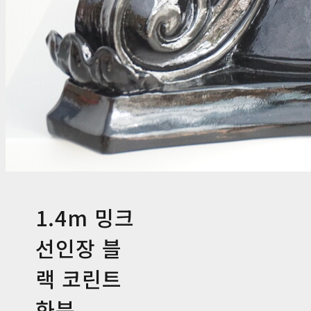
1.4m 밍크
선인장 블
랙 코린트
화분