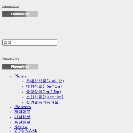
FlowerVine
FlowerVine
Plants
특대형식물(2m이상)
대형식물(1.5m~2m)
중형식물(1m~1.5m)
소형식물(50cm~1m)
실외월동가능식물
Planters
개업화분
거실화분
승진화분
Review
VINE CARE