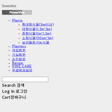
FlowerVine
Plants
특대형식물(2m이상)
대형식물(1.5m~2m)
중형식물(1m~1.5m)
소형식물(50cm~1m)
실외월동가능식물
Planters
개업화분
거실화분
승진화분
Review
VINE CARE
무료배송일정
Search
검색
Log In
로그인
Cart
장바구니