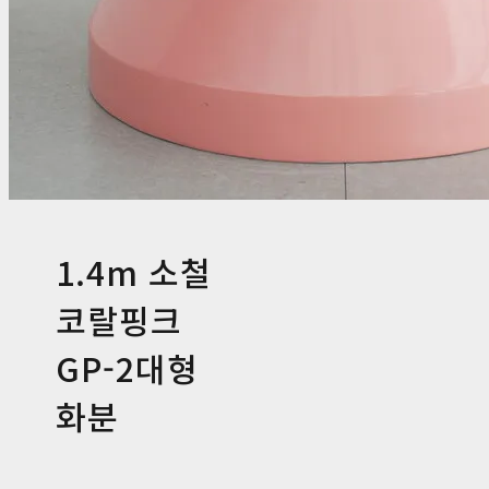
1.4m 소철
코랄핑크
GP-2대형
화분