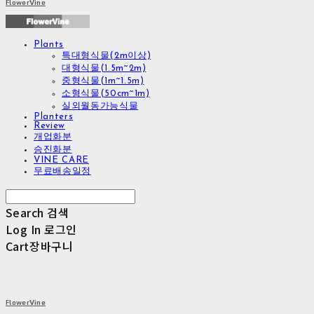
FlowerVine
Plants
특대형식물(2m이상)
대형식물(1.5m~2m)
중형식물(1m~1.5m)
소형식물(50cm~1m)
실외월동가능식물
Planters
Review
개업화분
승진화분
VINE CARE
무료배송일정
Search
검색
Log In
로그인
Cart
장바구니
FlowerVine