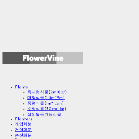
Plants
특대형식물(2m이상)
대형식물(1.5m~2m)
중형식물(1m~1.5m)
소형식물(50cm~1m)
실외월동가능식물
Planters
개업화분
거실화분
승진화분