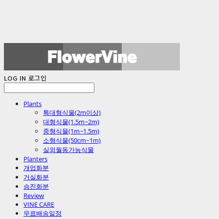
LOG IN
로그인
Plants
특대형식물(2m이상)
대형식물(1.5m~2m)
중형식물(1m~1.5m)
소형식물(50cm~1m)
실외월동가능식물
Planters
개업화분
거실화분
승진화분
Review
VINE CARE
무료배송일정