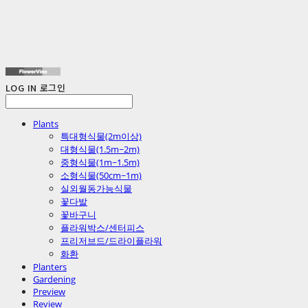
LOG IN
로그인
Plants
특대형식물(2m이상)
대형식물(1.5m~2m)
중형식물(1m~1.5m)
소형식물(50cm~1m)
실외월동가능식물
꽃다발
꽃바구니
플라워박스/센터피스
프리저브드/드라이플라워
화환
Planters
Gardening
Preview
Review