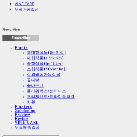
VINE CARE
무료배송일정
FlowerVine
Plants
특대형식물(2m이상)
대형식물(1.5m~2m)
중형식물(1m~1.5m)
소형식물(50cm~1m)
실외월동가능식물
꽃다발
꽃바구니
플라워박스/센터피스
프리저브드/드라이플라워
화환
Planters
Gardening
Preview
Review
VINE CARE
무료배송일정