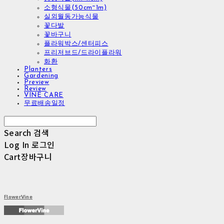
소형식물(50cm~1m)
실외월동가능식물
꽃다발
꽃바구니
플라워박스/센터피스
프리저브드/드라이플라워
화환
Planters
Gardening
Preview
Review
VINE CARE
무료배송일정
Search
검색
Log In
로그인
Cart
장바구니
FlowerVine