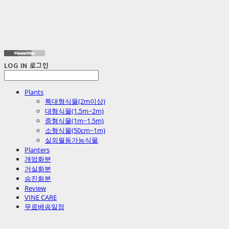
LOG IN
로그인
Plants
특대형식물(2m이상)
대형식물(1.5m~2m)
중형식물(1m~1.5m)
소형식물(50cm~1m)
실외월동가능식물
Planters
개업화분
거실화분
승진화분
Review
VINE CARE
무료배송일정