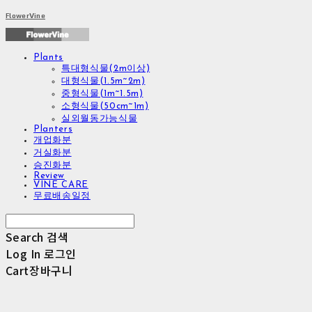
FlowerVine
Plants
특대형식물(2m이상)
대형식물(1.5m~2m)
중형식물(1m~1.5m)
소형식물(50cm~1m)
실외월동가능식물
Planters
개업화분
거실화분
승진화분
Review
VINE CARE
무료배송일정
Search
검색
Log In
로그인
Cart
장바구니