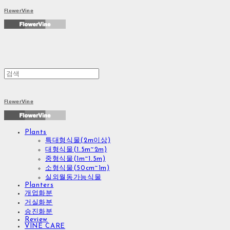
FlowerVine
FlowerVine
Plants
특대형식물(2m이상)
대형식물(1.5m~2m)
중형식물(1m~1.5m)
소형식물(50cm~1m)
실외월동가능식물
Planters
개업화분
거실화분
승진화분
Review
VINE CARE