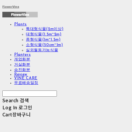
FlowerVine
Plants
특대형식물(2m이상)
대형식물(1.5m~2m)
중형식물(1m~1.5m)
소형식물(50cm~1m)
실외월동가능식물
Planters
개업화분
거실화분
승진화분
Review
VINE CARE
무료배송일정
Search
검색
Log In
로그인
Cart
장바구니