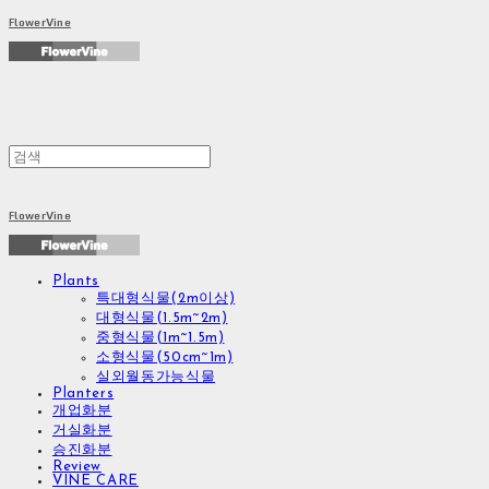
FlowerVine
FlowerVine
Plants
특대형식물(2m이상)
대형식물(1.5m~2m)
중형식물(1m~1.5m)
소형식물(50cm~1m)
실외월동가능식물
Planters
개업화분
거실화분
승진화분
Review
VINE CARE