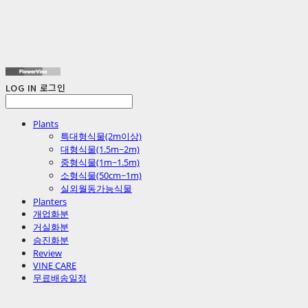
LOG IN
로그인
Plants
특대형식물(2m이상)
대형식물(1.5m~2m)
중형식물(1m~1.5m)
소형식물(50cm~1m)
실외월동가능식물
Planters
개업화분
거실화분
승진화분
Review
VINE CARE
무료배송일정