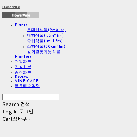
FlowerVine
Plants
특대형식물(2m이상)
대형식물(1.5m~2m)
중형식물(1m~1.5m)
소형식물(50cm~1m)
실외월동가능식물
Planters
개업화분
거실화분
승진화분
Review
VINE CARE
무료배송일정
Search
검색
Log In
로그인
Cart
장바구니