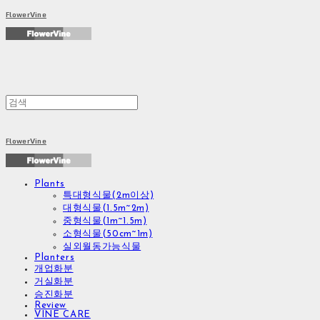
FlowerVine
FlowerVine
Plants
특대형식물(2m이상)
대형식물(1.5m~2m)
중형식물(1m~1.5m)
소형식물(50cm~1m)
실외월동가능식물
Planters
개업화분
거실화분
승진화분
Review
VINE CARE