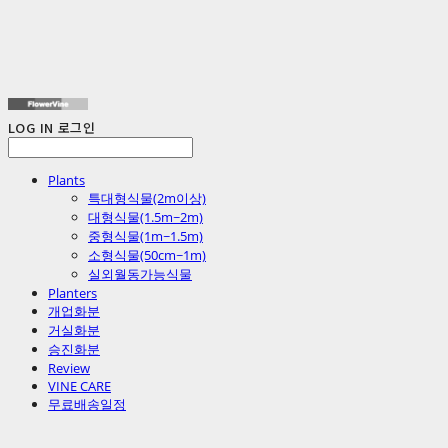
LOG IN
로그인
Plants
특대형식물(2m이상)
대형식물(1.5m~2m)
중형식물(1m~1.5m)
소형식물(50cm~1m)
실외월동가능식물
Planters
개업화분
거실화분
승진화분
Review
VINE CARE
무료배송일정