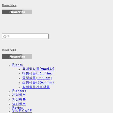
FlowerVine
FlowerVine
Plants
특대형식물(2m이상)
대형식물(1.5m~2m)
중형식물(1m~1.5m)
소형식물(50cm~1m)
실외월동가능식물
Planters
개업화분
거실화분
승진화분
Review
VINE CARE