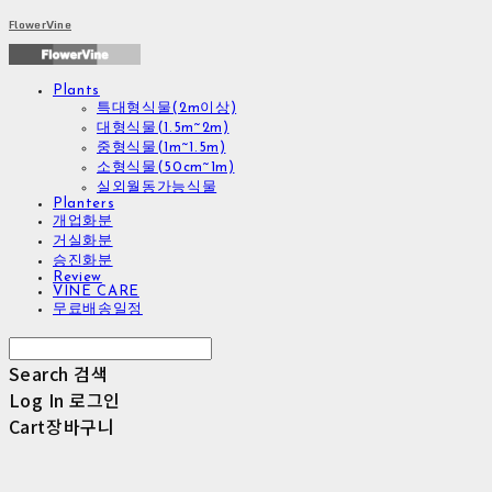
FlowerVine
Plants
특대형식물(2m이상)
대형식물(1.5m~2m)
중형식물(1m~1.5m)
소형식물(50cm~1m)
실외월동가능식물
Planters
개업화분
거실화분
승진화분
Review
VINE CARE
무료배송일정
Search
검색
Log In
로그인
Cart
장바구니