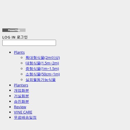
LOG IN
로그인
Plants
특대형식물(2m이상)
대형식물(1.5m~2m)
중형식물(1m~1.5m)
소형식물(50cm~1m)
실외월동가능식물
Planters
개업화분
거실화분
승진화분
Review
VINE CARE
무료배송일정