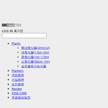
LOG IN
로그인
Plants
특대형식물(2m이상)
대형식물(1.5m~2m)
중형식물(1m~1.5m)
소형식물(50cm~1m)
실외월동가능식물
Planters
개업화분
거실화분
승진화분
Review
VINE CARE
무료배송일정