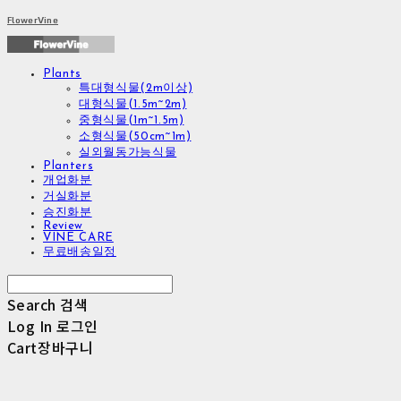
FlowerVine
Plants
특대형식물(2m이상)
대형식물(1.5m~2m)
중형식물(1m~1.5m)
소형식물(50cm~1m)
실외월동가능식물
Planters
개업화분
거실화분
승진화분
Review
VINE CARE
무료배송일정
Search
검색
Log In
로그인
Cart
장바구니