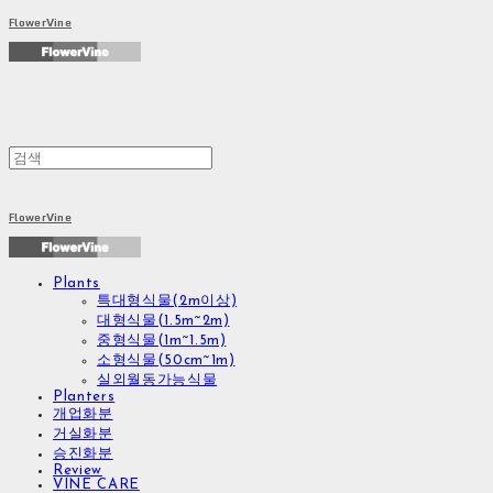
FlowerVine
FlowerVine
Plants
특대형식물(2m이상)
대형식물(1.5m~2m)
중형식물(1m~1.5m)
소형식물(50cm~1m)
실외월동가능식물
Planters
개업화분
거실화분
승진화분
Review
VINE CARE