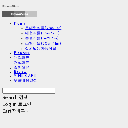
FlowerVine
Plants
특대형식물(2m이상)
대형식물(1.5m~2m)
중형식물(1m~1.5m)
소형식물(50cm~1m)
실외월동가능식물
Planters
개업화분
거실화분
승진화분
Review
VINE CARE
무료배송일정
Search
검색
Log In
로그인
Cart
장바구니