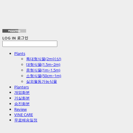
LOG IN
로그인
Plants
특대형식물(2m이상)
대형식물(1.5m~2m)
중형식물(1m~1.5m)
소형식물(50cm~1m)
실외월동가능식물
Planters
개업화분
거실화분
승진화분
Review
VINE CARE
무료배송일정