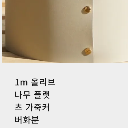
1m 올리브
나무 플랫
츠 가죽커
버화분