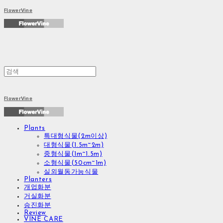
FlowerVine
FlowerVine
Plants
특대형식물(2m이상)
대형식물(1.5m~2m)
중형식물(1m~1.5m)
소형식물(50cm~1m)
실외월동가능식물
Planters
개업화분
거실화분
승진화분
Review
VINE CARE