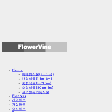
Plants
특대형식물(2m이상)
대형식물(1.5m~2m)
중형식물(1m~1.5m)
소형식물(50cm~1m)
실외월동가능식물
Planters
개업화분
거실화분
승진화분