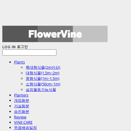
LOG IN
로그인
Plants
특대형식물(2m이상)
대형식물(1.5m~2m)
중형식물(1m~1.5m)
소형식물(50cm~1m)
실외월동가능식물
Planters
개업화분
거실화분
승진화분
Review
VINE CARE
무료배송일정