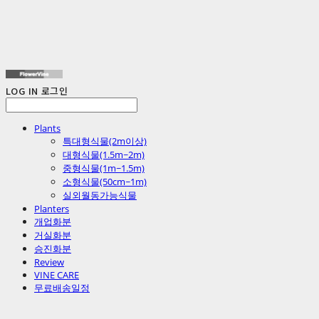
LOG IN
로그인
Plants
특대형식물(2m이상)
대형식물(1.5m~2m)
중형식물(1m~1.5m)
소형식물(50cm~1m)
실외월동가능식물
Planters
개업화분
거실화분
승진화분
Review
VINE CARE
무료배송일정