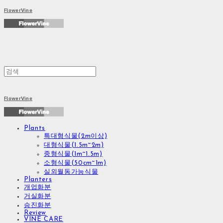
FlowerVine
FlowerVine
Plants
특대형식물(2m이상)
대형식물(1.5m~2m)
중형식물(1m~1.5m)
소형식물(50cm~1m)
실외월동가능식물
Planters
개업화분
거실화분
승진화분
Review
VINE CARE