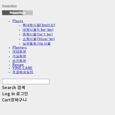
FlowerVine
Plants
특대형식물(2m이상)
대형식물(1.5m~2m)
중형식물(1m~1.5m)
소형식물(50cm~1m)
실외월동가능식물
Planters
개업화분
거실화분
승진화분
Review
VINE CARE
무료배송일정
Search
검색
Log In
로그인
Cart
장바구니