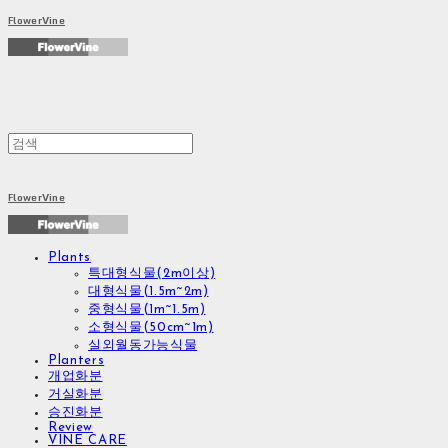
FlowerVine
FlowerVine
Plants
특대형식물(2m이상)
대형식물(1.5m~2m)
중형식물(1m~1.5m)
소형식물(50cm~1m)
실외월동가능식물
Planters
개업화분
거실화분
승진화분
Review
VINE CARE