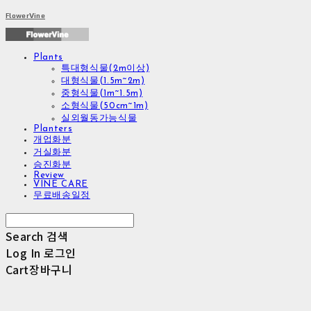
FlowerVine
Plants
특대형식물(2m이상)
대형식물(1.5m~2m)
중형식물(1m~1.5m)
소형식물(50cm~1m)
실외월동가능식물
Planters
개업화분
거실화분
승진화분
Review
VINE CARE
무료배송일정
Search
검색
Log In
로그인
Cart
장바구니