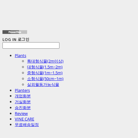
LOG IN
로그인
Plants
특대형식물(2m이상)
대형식물(1.5m~2m)
중형식물(1m~1.5m)
소형식물(50cm~1m)
실외월동가능식물
Planters
개업화분
거실화분
승진화분
Review
VINE CARE
무료배송일정