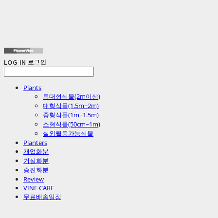
LOG IN
로그인
Plants
특대형식물(2m이상)
대형식물(1.5m~2m)
중형식물(1m~1.5m)
소형식물(50cm~1m)
실외월동가능식물
Planters
개업화분
거실화분
승진화분
Review
VINE CARE
무료배송일정