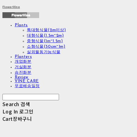
FlowerVine
Plants
특대형식물(2m이상)
대형식물(1.5m~2m)
중형식물(1m~1.5m)
소형식물(50cm~1m)
실외월동가능식물
Planters
개업화분
거실화분
승진화분
Review
VINE CARE
무료배송일정
Search
검색
Log In
로그인
Cart
장바구니