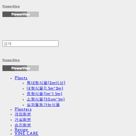
FlowerVine
FlowerVine
Plants
특대형식물(2m이상)
대형식물(1.5m~2m)
중형식물(1m~1.5m)
소형식물(50cm~1m)
실외월동가능식물
Planters
개업화분
거실화분
승진화분
Review
VINE CARE