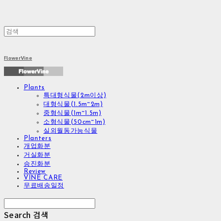
FlowerVine
Plants
특대형식물(2m이상)
대형식물(1.5m~2m)
중형식물(1m~1.5m)
소형식물(50cm~1m)
실외월동가능식물
Planters
개업화분
거실화분
승진화분
Review
VINE CARE
무료배송일정
Search
검색