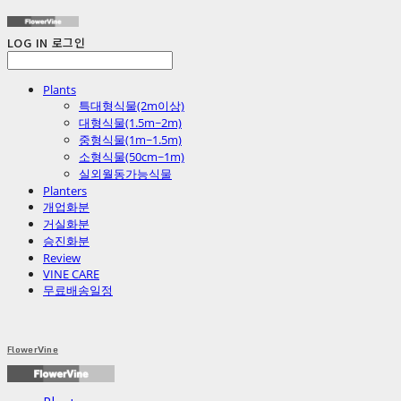
LOG IN
로그인
Plants
특대형식물(2m이상)
대형식물(1.5m~2m)
중형식물(1m~1.5m)
소형식물(50cm~1m)
실외월동가능식물
Planters
개업화분
거실화분
승진화분
Review
VINE CARE
무료배송일정
FlowerVine