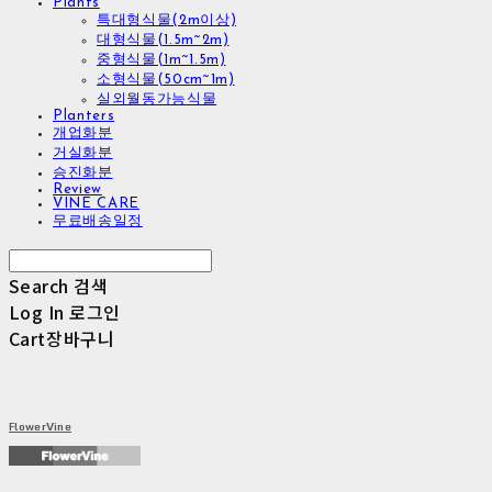
Plants
특대형식물(2m이상)
대형식물(1.5m~2m)
중형식물(1m~1.5m)
소형식물(50cm~1m)
실외월동가능식물
Planters
개업화분
거실화분
승진화분
Review
VINE CARE
무료배송일정
Search
검색
Log In
로그인
Cart
장바구니
FlowerVine