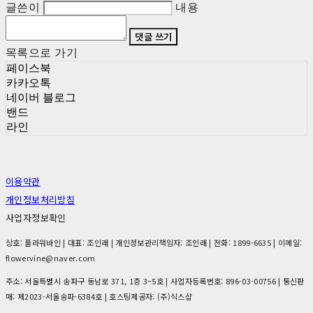
글쓴이
내용
댓글 쓰기
목록으로 가기
페이스북
카카오톡
네이버 블로그
밴드
라인
이용약관
개인정보처리방침
사업자정보확인
상호: 플라워바인 | 대표: 조인래 | 개인정보관리책임자: 조인래 | 전화: 1899-6635 | 이메일:
flowervine@naver.com
주소: 서울특별시 송파구 동남로 371, 1층 3~5호 | 사업자등록번호:
896-03-00756
| 통신판
매:
제2023-서울송파-6384호
| 호스팅제공자: (주)식스샵