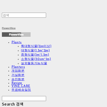
FlowerVine
Plants
특대형식물(2m이상)
대형식물(1.5m~2m)
중형식물(1m~1.5m)
소형식물(50cm~1m)
실외월동가능식물
Planters
개업화분
거실화분
승진화분
Review
VINE CARE
무료배송일정
Search
검색