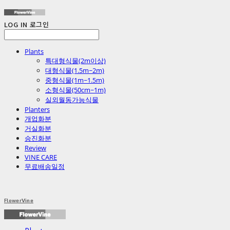
LOG IN
로그인
Plants
특대형식물(2m이상)
대형식물(1.5m~2m)
중형식물(1m~1.5m)
소형식물(50cm~1m)
실외월동가능식물
Planters
개업화분
거실화분
승진화분
Review
VINE CARE
무료배송일정
FlowerVine