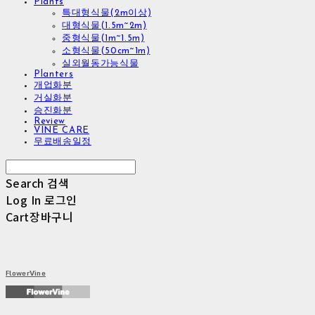
Plants
특대형식물(2m이상)
대형식물(1.5m~2m)
중형식물(1m~1.5m)
소형식물(50cm~1m)
실외월동가능식물
Planters
개업화분
거실화분
승진화분
Review
VINE CARE
무료배송일정
Search
검색
Log In
로그인
Cart
장바구니
FlowerVine