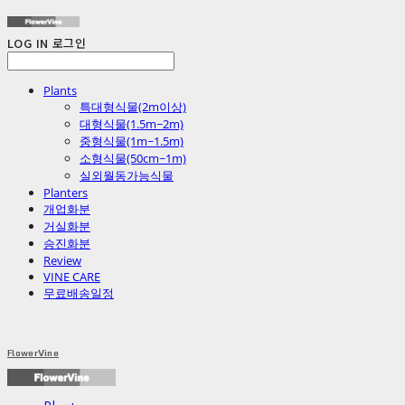
LOG IN
로그인
Plants
특대형식물(2m이상)
대형식물(1.5m~2m)
중형식물(1m~1.5m)
소형식물(50cm~1m)
실외월동가능식물
Planters
개업화분
거실화분
승진화분
Review
VINE CARE
무료배송일정
FlowerVine