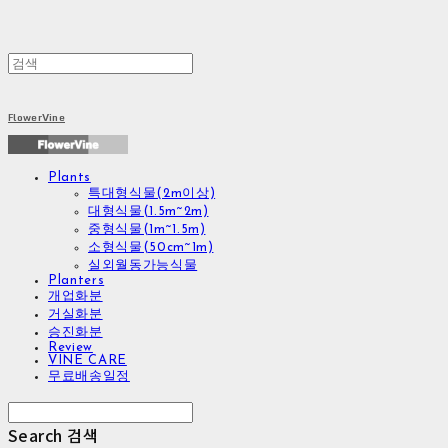
FlowerVine
Plants
특대형식물(2m이상)
대형식물(1.5m~2m)
중형식물(1m~1.5m)
소형식물(50cm~1m)
실외월동가능식물
Planters
개업화분
거실화분
승진화분
Review
VINE CARE
무료배송일정
Search
검색