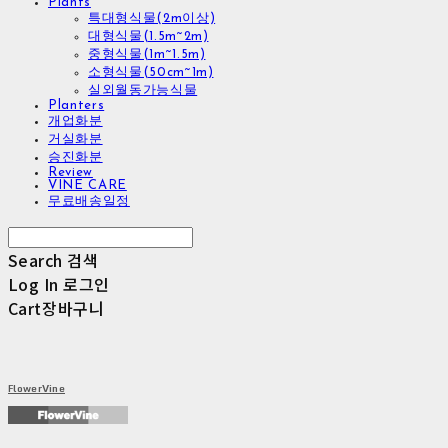
Plants
특대형식물(2m이상)
대형식물(1.5m~2m)
중형식물(1m~1.5m)
소형식물(50cm~1m)
실외월동가능식물
Planters
개업화분
거실화분
승진화분
Review
VINE CARE
무료배송일정
Search
검색
Log In
로그인
Cart
장바구니
FlowerVine