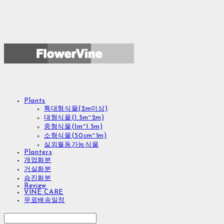
Plants
특대형식물(2m이상)
대형식물(1.5m~2m)
중형식물(1m~1.5m)
소형식물(50cm~1m)
실외월동가능식물
Planters
개업화분
거실화분
승진화분
Review
VINE CARE
무료배송일정