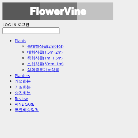
LOG IN
로그인
Plants
특대형식물(2m이상)
대형식물(1.5m~2m)
중형식물(1m~1.5m)
소형식물(50cm~1m)
실외월동가능식물
Planters
개업화분
거실화분
승진화분
Review
VINE CARE
무료배송일정