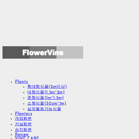
Plants
특대형식물(2m이상)
대형식물(1.5m~2m)
중형식물(1m~1.5m)
소형식물(50cm~1m)
실외월동가능식물
Planters
개업화분
거실화분
승진화분
Review
VINE CARE