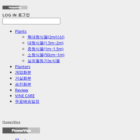
LOG IN
로그인
Plants
특대형식물(2m이상)
대형식물(1.5m~2m)
중형식물(1m~1.5m)
소형식물(50cm~1m)
실외월동가능식물
Planters
개업화분
거실화분
승진화분
Review
VINE CARE
무료배송일정
FlowerVine