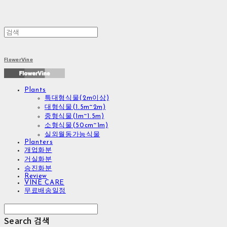
FlowerVine
Plants
특대형식물(2m이상)
대형식물(1.5m~2m)
중형식물(1m~1.5m)
소형식물(50cm~1m)
실외월동가능식물
Planters
개업화분
거실화분
승진화분
Review
VINE CARE
무료배송일정
Search
검색