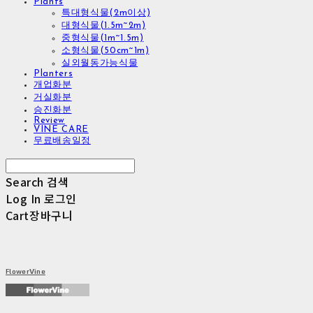
Plants
특대형식물(2m이상)
대형식물(1.5m~2m)
중형식물(1m~1.5m)
소형식물(50cm~1m)
실외월동가능식물
Planters
개업화분
거실화분
승진화분
Review
VINE CARE
무료배송일정
Search
검색
Log In
로그인
Cart
장바구니
FlowerVine