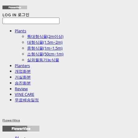
LOG IN
로그인
Plants
특대형식물(2m이상)
대형식물(1.5m~2m)
중형식물(1m~1.5m)
소형식물(50cm~1m)
실외월동가능식물
Planters
개업화분
거실화분
승진화분
Review
VINE CARE
무료배송일정
FlowerVine