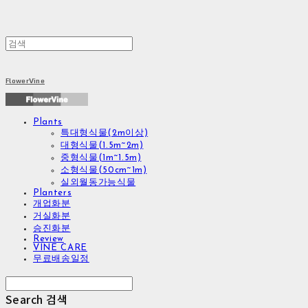
FlowerVine
Plants
특대형식물(2m이상)
대형식물(1.5m~2m)
중형식물(1m~1.5m)
소형식물(50cm~1m)
실외월동가능식물
Planters
개업화분
거실화분
승진화분
Review
VINE CARE
무료배송일정
Search
검색