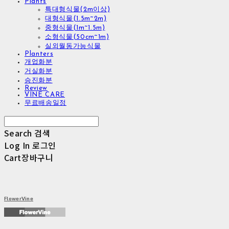
Plants
특대형식물(2m이상)
대형식물(1.5m~2m)
중형식물(1m~1.5m)
소형식물(50cm~1m)
실외월동가능식물
Planters
개업화분
거실화분
승진화분
Review
VINE CARE
무료배송일정
Search
검색
Log In
로그인
Cart
장바구니
FlowerVine