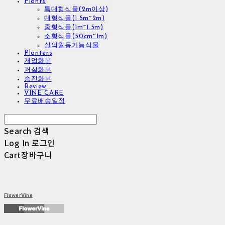
Plants
특대형식물(2m이상)
대형식물(1.5m~2m)
중형식물(1m~1.5m)
소형식물(50cm~1m)
실외월동가능식물
Planters
개업화분
거실화분
승진화분
Review
VINE CARE
무료배송일정
Search
검색
Log In
로그인
Cart
장바구니
FlowerVine