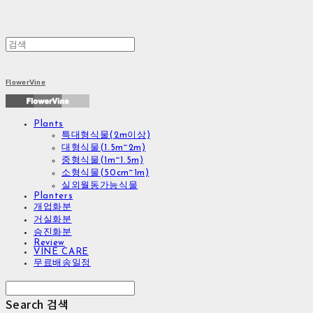
FlowerVine
Plants
특대형식물(2m이상)
대형식물(1.5m~2m)
중형식물(1m~1.5m)
소형식물(50cm~1m)
실외월동가능식물
Planters
개업화분
거실화분
승진화분
Review
VINE CARE
무료배송일정
Search
검색