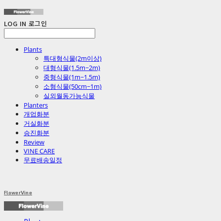
LOG IN
로그인
Plants
특대형식물(2m이상)
대형식물(1.5m~2m)
중형식물(1m~1.5m)
소형식물(50cm~1m)
실외월동가능식물
Planters
개업화분
거실화분
승진화분
Review
VINE CARE
무료배송일정
FlowerVine