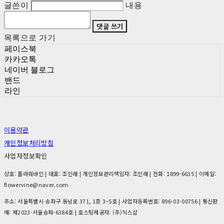
글쓴이
내용
댓글 쓰기
목록으로 가기
페이스북
카카오톡
네이버 블로그
밴드
라인
이용약관
개인정보처리방침
사업자정보확인
상호: 플라워바인 | 대표: 조인래 | 개인정보관리책임자: 조인래 | 전화: 1899-6635 | 이메일:
flowervine@naver.com
주소: 서울특별시 송파구 동남로 371, 1층 3~5호 | 사업자등록번호:
896-03-00756
| 통신판
매:
제2023-서울송파-6384호
| 호스팅제공자: (주)식스샵