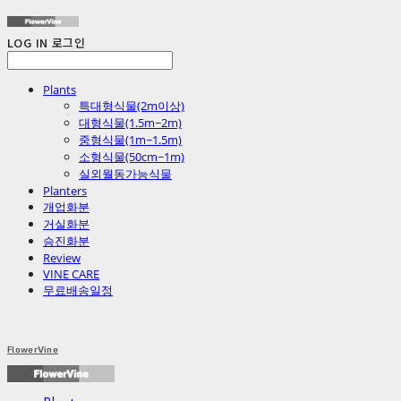
LOG IN
로그인
Plants
특대형식물(2m이상)
대형식물(1.5m~2m)
중형식물(1m~1.5m)
소형식물(50cm~1m)
실외월동가능식물
Planters
개업화분
거실화분
승진화분
Review
VINE CARE
무료배송일정
FlowerVine