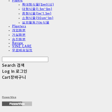
Plants
특대형식물(2m이상)
대형식물(1.5m~2m)
중형식물(1m~1.5m)
소형식물(50cm~1m)
실외월동가능식물
Planters
개업화분
거실화분
승진화분
Review
VINE CARE
무료배송일정
Search
검색
Log In
로그인
Cart
장바구니
FlowerVine