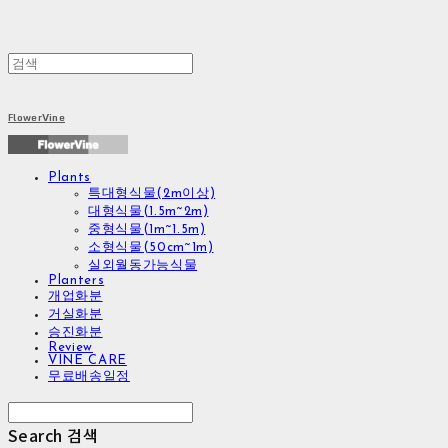
FlowerVine
Plants
특대형식물(2m이상)
대형식물(1.5m~2m)
중형식물(1m~1.5m)
소형식물(50cm~1m)
실외월동가능식물
Planters
개업화분
거실화분
승진화분
Review
VINE CARE
무료배송일정
Search
검색