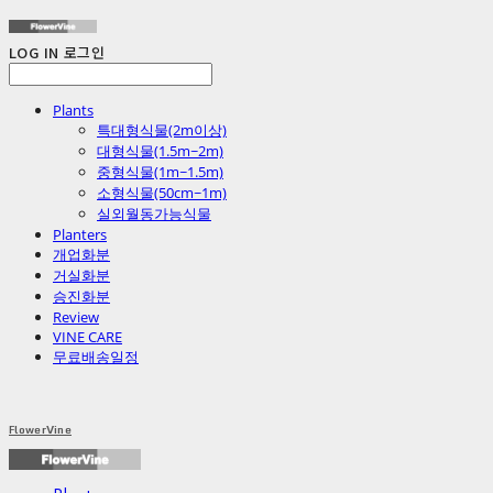
LOG IN
로그인
Plants
특대형식물(2m이상)
대형식물(1.5m~2m)
중형식물(1m~1.5m)
소형식물(50cm~1m)
실외월동가능식물
Planters
개업화분
거실화분
승진화분
Review
VINE CARE
무료배송일정
FlowerVine