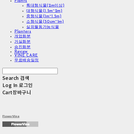
Plants
특대형식물(2m이상)
대형식물(1.5m~2m)
중형식물(1m~1.5m)
소형식물(50cm~1m)
실외월동가능식물
Planters
개업화분
거실화분
승진화분
Review
VINE CARE
무료배송일정
Search
검색
Log In
로그인
Cart
장바구니
FlowerVine