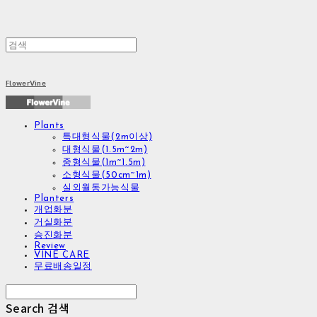
FlowerVine
Plants
특대형식물(2m이상)
대형식물(1.5m~2m)
중형식물(1m~1.5m)
소형식물(50cm~1m)
실외월동가능식물
Planters
개업화분
거실화분
승진화분
Review
VINE CARE
무료배송일정
Search
검색