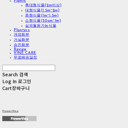
Plants
특대형식물(2m이상)
대형식물(1.5m~2m)
중형식물(1m~1.5m)
소형식물(50cm~1m)
실외월동가능식물
Planters
개업화분
거실화분
승진화분
Review
VINE CARE
무료배송일정
Search
검색
Log In
로그인
Cart
장바구니
FlowerVine