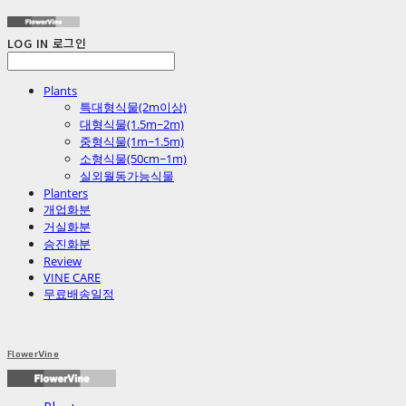
LOG IN
로그인
Plants
특대형식물(2m이상)
대형식물(1.5m~2m)
중형식물(1m~1.5m)
소형식물(50cm~1m)
실외월동가능식물
Planters
개업화분
거실화분
승진화분
Review
VINE CARE
무료배송일정
FlowerVine