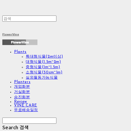
FlowerVine
Plants
특대형식물(2m이상)
대형식물(1.5m~2m)
중형식물(1m~1.5m)
소형식물(50cm~1m)
실외월동가능식물
Planters
개업화분
거실화분
승진화분
Review
VINE CARE
무료배송일정
Search
검색