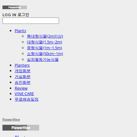
LOG IN
로그인
Plants
특대형식물(2m이상)
대형식물(1.5m~2m)
중형식물(1m~1.5m)
소형식물(50cm~1m)
실외월동가능식물
Planters
개업화분
거실화분
승진화분
Review
VINE CARE
무료배송일정
FlowerVine