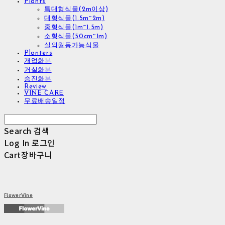
Plants
특대형식물(2m이상)
대형식물(1.5m~2m)
중형식물(1m~1.5m)
소형식물(50cm~1m)
실외월동가능식물
Planters
개업화분
거실화분
승진화분
Review
VINE CARE
무료배송일정
Search
검색
Log In
로그인
Cart
장바구니
FlowerVine