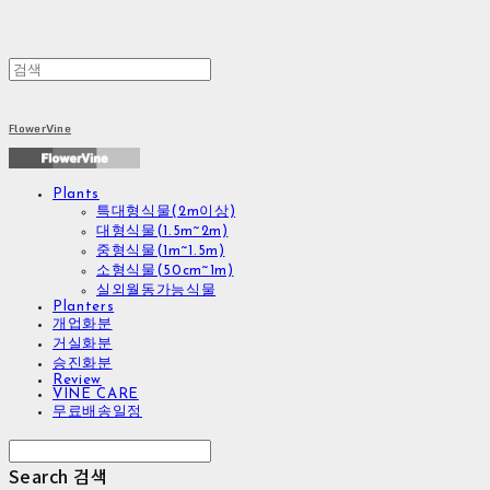
FlowerVine
Plants
특대형식물(2m이상)
대형식물(1.5m~2m)
중형식물(1m~1.5m)
소형식물(50cm~1m)
실외월동가능식물
Planters
개업화분
거실화분
승진화분
Review
VINE CARE
무료배송일정
Search
검색