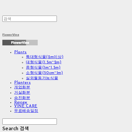
FlowerVine
Plants
특대형식물(2m이상)
대형식물(1.5m~2m)
중형식물(1m~1.5m)
소형식물(50cm~1m)
실외월동가능식물
Planters
개업화분
거실화분
승진화분
Review
VINE CARE
무료배송일정
Search
검색