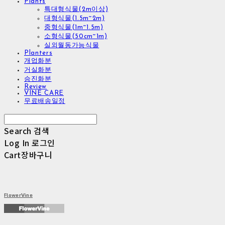
Plants
특대형식물(2m이상)
대형식물(1.5m~2m)
중형식물(1m~1.5m)
소형식물(50cm~1m)
실외월동가능식물
Planters
개업화분
거실화분
승진화분
Review
VINE CARE
무료배송일정
Search
검색
Log In
로그인
Cart
장바구니
FlowerVine