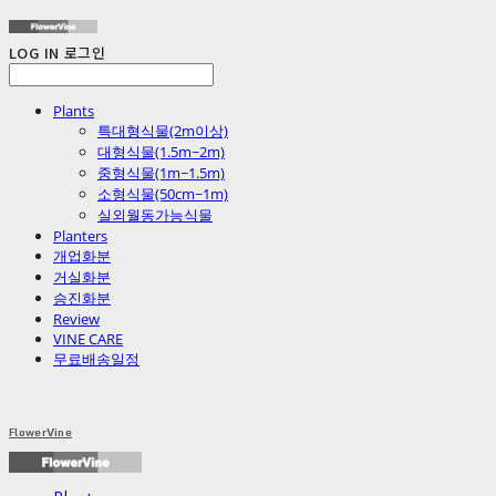
LOG IN
로그인
Plants
특대형식물(2m이상)
대형식물(1.5m~2m)
중형식물(1m~1.5m)
소형식물(50cm~1m)
실외월동가능식물
Planters
개업화분
거실화분
승진화분
Review
VINE CARE
무료배송일정
FlowerVine