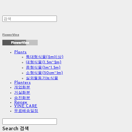
FlowerVine
Plants
특대형식물(2m이상)
대형식물(1.5m~2m)
중형식물(1m~1.5m)
소형식물(50cm~1m)
실외월동가능식물
Planters
개업화분
거실화분
승진화분
Review
VINE CARE
무료배송일정
Search
검색