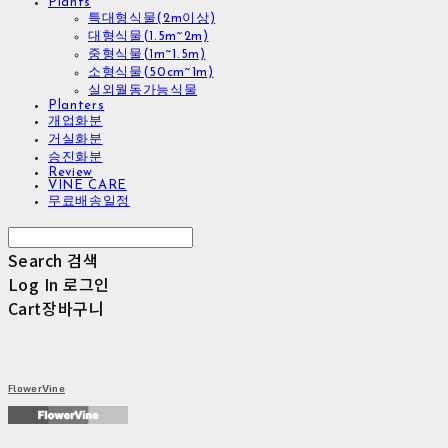
Plants
특대형식물(2m이상)
대형식물(1.5m~2m)
중형식물(1m~1.5m)
소형식물(50cm~1m)
실외월동가능식물
Planters
개업화분
거실화분
승진화분
Review
VINE CARE
무료배송일정
Search
검색
Log In
로그인
Cart
장바구니
FlowerVine