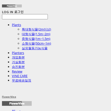
LOG IN
로그인
Plants
특대형식물(2m이상)
대형식물(1.5m~2m)
중형식물(1m~1.5m)
소형식물(50cm~1m)
실외월동가능식물
Planters
개업화분
거실화분
승진화분
Review
VINE CARE
무료배송일정
FlowerVine