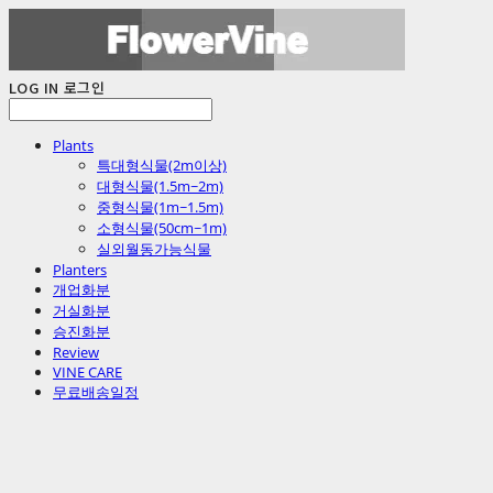
LOG IN
로그인
Plants
특대형식물(2m이상)
대형식물(1.5m~2m)
중형식물(1m~1.5m)
소형식물(50cm~1m)
실외월동가능식물
Planters
개업화분
거실화분
승진화분
Review
VINE CARE
무료배송일정