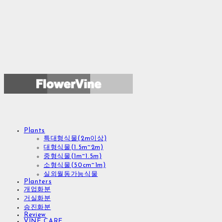
Plants
특대형식물(2m이상)
대형식물(1.5m~2m)
중형식물(1m~1.5m)
소형식물(50cm~1m)
실외월동가능식물
Planters
개업화분
거실화분
승진화분
Review
VINE CARE