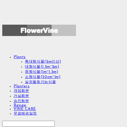
Plants
특대형식물(2m이상)
대형식물(1.5m~2m)
중형식물(1m~1.5m)
소형식물(50cm~1m)
실외월동가능식물
Planters
개업화분
거실화분
승진화분
Review
VINE CARE
무료배송일정