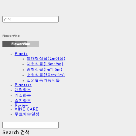
FlowerVine
Plants
특대형식물(2m이상)
대형식물(1.5m~2m)
중형식물(1m~1.5m)
소형식물(50cm~1m)
실외월동가능식물
Planters
개업화분
거실화분
승진화분
Review
VINE CARE
무료배송일정
Search
검색