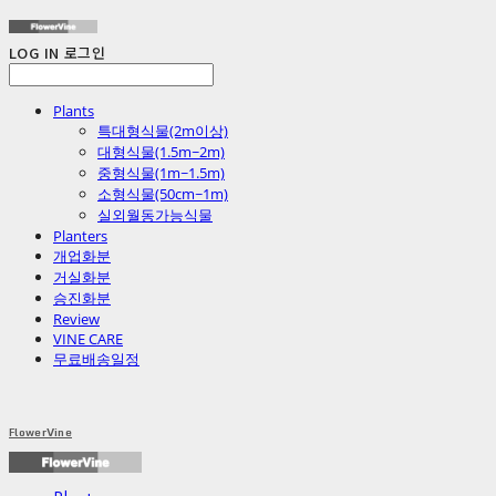
LOG IN
로그인
Plants
특대형식물(2m이상)
대형식물(1.5m~2m)
중형식물(1m~1.5m)
소형식물(50cm~1m)
실외월동가능식물
Planters
개업화분
거실화분
승진화분
Review
VINE CARE
무료배송일정
FlowerVine