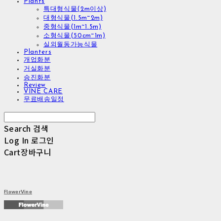
Plants
특대형식물(2m이상)
대형식물(1.5m~2m)
중형식물(1m~1.5m)
소형식물(50cm~1m)
실외월동가능식물
Planters
개업화분
거실화분
승진화분
Review
VINE CARE
무료배송일정
Search
검색
Log In
로그인
Cart
장바구니
FlowerVine