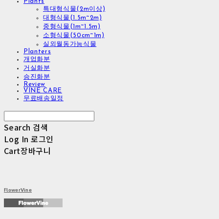
Plants
특대형식물(2m이상)
대형식물(1.5m~2m)
중형식물(1m~1.5m)
소형식물(50cm~1m)
실외월동가능식물
Planters
개업화분
거실화분
승진화분
Review
VINE CARE
무료배송일정
Search
검색
Log In
로그인
Cart
장바구니
FlowerVine