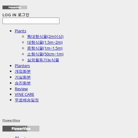
LOG IN
로그인
Plants
특대형식물(2m이상)
대형식물(1.5m~2m)
중형식물(1m~1.5m)
소형식물(50cm~1m)
실외월동가능식물
Planters
개업화분
거실화분
승진화분
Review
VINE CARE
무료배송일정
FlowerVine