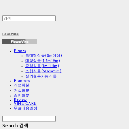
FlowerVine
Plants
특대형식물(2m이상)
대형식물(1.5m~2m)
중형식물(1m~1.5m)
소형식물(50cm~1m)
실외월동가능식물
Planters
개업화분
거실화분
승진화분
Review
VINE CARE
무료배송일정
Search
검색