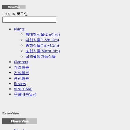
LOG IN
로그인
Plants
특대형식물(2m이상)
대형식물(1.5m~2m)
중형식물(1m~1.5m)
소형식물(50cm~1m)
실외월동가능식물
Planters
개업화분
거실화분
승진화분
Review
VINE CARE
무료배송일정
FlowerVine