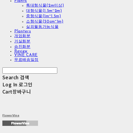
Plants
특대형식물(2m이상)
대형식물(1.5m~2m)
중형식물(1m~1.5m)
소형식물(50cm~1m)
실외월동가능식물
Planters
개업화분
거실화분
승진화분
Review
VINE CARE
무료배송일정
Search
검색
Log In
로그인
Cart
장바구니
FlowerVine