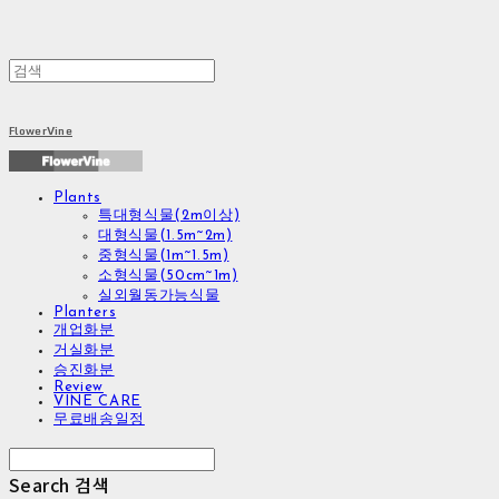
FlowerVine
Plants
특대형식물(2m이상)
대형식물(1.5m~2m)
중형식물(1m~1.5m)
소형식물(50cm~1m)
실외월동가능식물
Planters
개업화분
거실화분
승진화분
Review
VINE CARE
무료배송일정
Search
검색