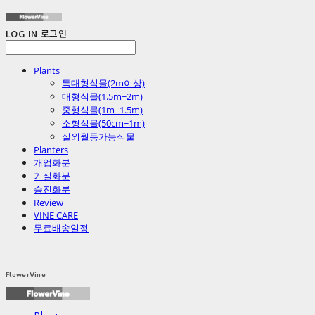
LOG IN
로그인
Plants
특대형식물(2m이상)
대형식물(1.5m~2m)
중형식물(1m~1.5m)
소형식물(50cm~1m)
실외월동가능식물
Planters
개업화분
거실화분
승진화분
Review
VINE CARE
무료배송일정
FlowerVine