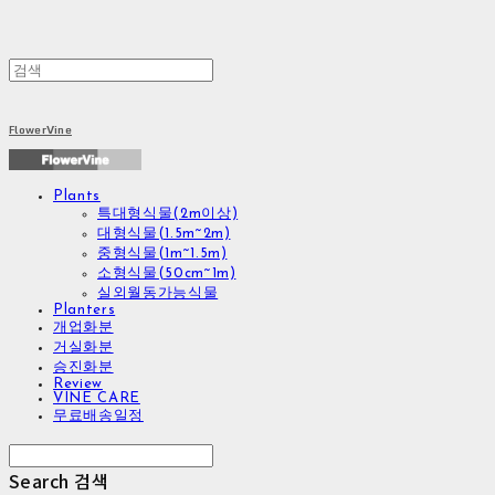
FlowerVine
Plants
특대형식물(2m이상)
대형식물(1.5m~2m)
중형식물(1m~1.5m)
소형식물(50cm~1m)
실외월동가능식물
Planters
개업화분
거실화분
승진화분
Review
VINE CARE
무료배송일정
Search
검색