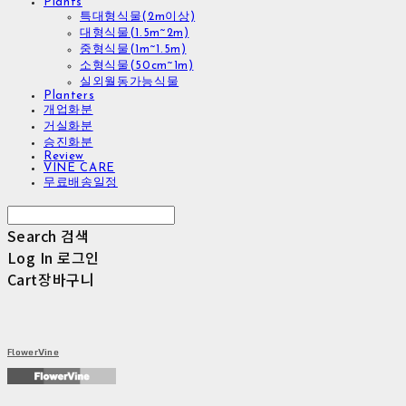
Plants
특대형식물(2m이상)
대형식물(1.5m~2m)
중형식물(1m~1.5m)
소형식물(50cm~1m)
실외월동가능식물
Planters
개업화분
거실화분
승진화분
Review
VINE CARE
무료배송일정
Search
검색
Log In
로그인
Cart
장바구니
FlowerVine