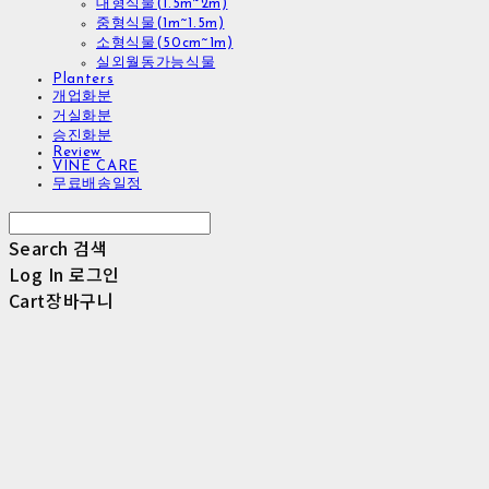
대형식물(1.5m~2m)
중형식물(1m~1.5m)
소형식물(50cm~1m)
실외월동가능식물
Planters
개업화분
거실화분
승진화분
Review
VINE CARE
무료배송일정
Search
검색
Log In
로그인
Cart
장바구니