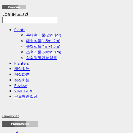
LOG IN
로그인
Plants
특대형식물(2m이상)
대형식물(1.5m~2m)
중형식물(1m~1.5m)
소형식물(50cm~1m)
실외월동가능식물
Planters
개업화분
거실화분
승진화분
Review
VINE CARE
무료배송일정
FlowerVine