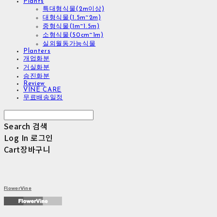
Plants
특대형식물(2m이상)
대형식물(1.5m~2m)
중형식물(1m~1.5m)
소형식물(50cm~1m)
실외월동가능식물
Planters
개업화분
거실화분
승진화분
Review
VINE CARE
무료배송일정
Search
검색
Log In
로그인
Cart
장바구니
FlowerVine