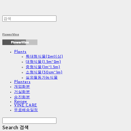
FlowerVine
Plants
특대형식물(2m이상)
대형식물(1.5m~2m)
중형식물(1m~1.5m)
소형식물(50cm~1m)
실외월동가능식물
Planters
개업화분
거실화분
승진화분
Review
VINE CARE
무료배송일정
Search
검색