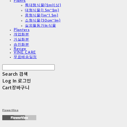
Plants
특대형식물(2m이상)
대형식물(1.5m~2m)
중형식물(1m~1.5m)
소형식물(50cm~1m)
실외월동가능식물
Planters
개업화분
거실화분
승진화분
Review
VINE CARE
무료배송일정
Search
검색
Log In
로그인
Cart
장바구니
FlowerVine