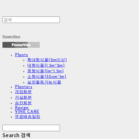
FlowerVine
Plants
특대형식물(2m이상)
대형식물(1.5m~2m)
중형식물(1m~1.5m)
소형식물(50cm~1m)
실외월동가능식물
Planters
개업화분
거실화분
승진화분
Review
VINE CARE
무료배송일정
Search
검색