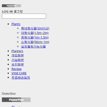
LOG IN
로그인
Plants
특대형식물(2m이상)
대형식물(1.5m~2m)
중형식물(1m~1.5m)
소형식물(50cm~1m)
실외월동가능식물
Planters
개업화분
거실화분
승진화분
Review
VINE CARE
무료배송일정
FlowerVine