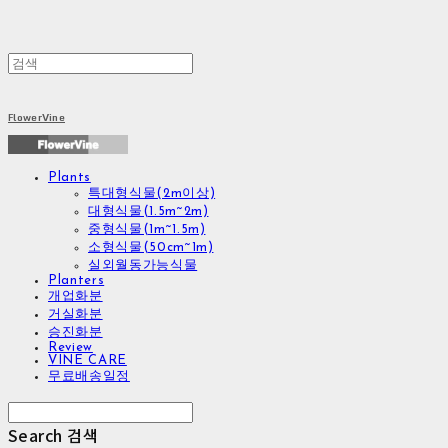
FlowerVine
Plants
특대형식물(2m이상)
대형식물(1.5m~2m)
중형식물(1m~1.5m)
소형식물(50cm~1m)
실외월동가능식물
Planters
개업화분
거실화분
승진화분
Review
VINE CARE
무료배송일정
Search
검색