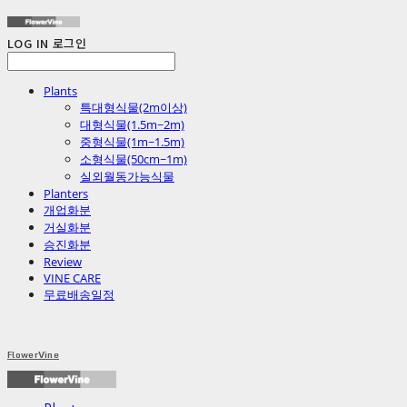
LOG IN
로그인
Plants
특대형식물(2m이상)
대형식물(1.5m~2m)
중형식물(1m~1.5m)
소형식물(50cm~1m)
실외월동가능식물
Planters
개업화분
거실화분
승진화분
Review
VINE CARE
무료배송일정
FlowerVine