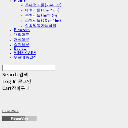
Plants
특대형식물(2m이상)
대형식물(1.5m~2m)
중형식물(1m~1.5m)
소형식물(50cm~1m)
실외월동가능식물
Planters
개업화분
거실화분
승진화분
Review
VINE CARE
무료배송일정
Search
검색
Log In
로그인
Cart
장바구니
FlowerVine