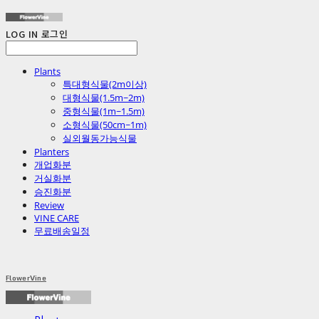
LOG IN
로그인
Plants
특대형식물(2m이상)
대형식물(1.5m~2m)
중형식물(1m~1.5m)
소형식물(50cm~1m)
실외월동가능식물
Planters
개업화분
거실화분
승진화분
Review
VINE CARE
무료배송일정
FlowerVine