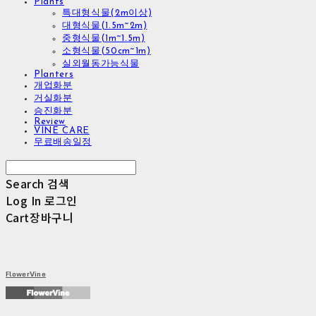
Plants
특대형식물(2m이상)
대형식물(1.5m~2m)
중형식물(1m~1.5m)
소형식물(50cm~1m)
실외월동가능식물
Planters
개업화분
거실화분
승진화분
Review
VINE CARE
무료배송일정
Search
검색
Log In
로그인
Cart
장바구니
FlowerVine