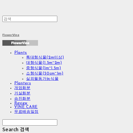
FlowerVine
Plants
특대형식물(2m이상)
대형식물(1.5m~2m)
중형식물(1m~1.5m)
소형식물(50cm~1m)
실외월동가능식물
Planters
개업화분
거실화분
승진화분
Review
VINE CARE
무료배송일정
Search
검색