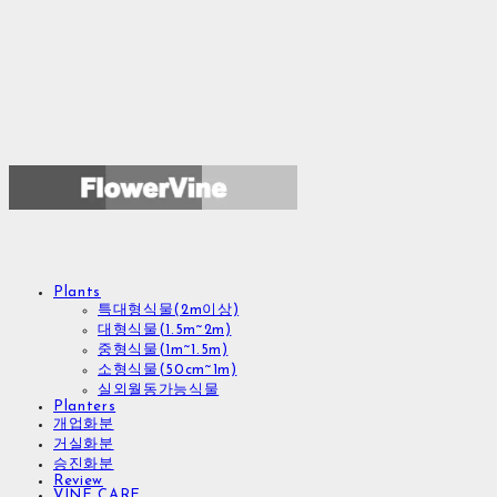
Plants
특대형식물(2m이상)
대형식물(1.5m~2m)
중형식물(1m~1.5m)
소형식물(50cm~1m)
실외월동가능식물
Planters
개업화분
거실화분
승진화분
Review
VINE CARE