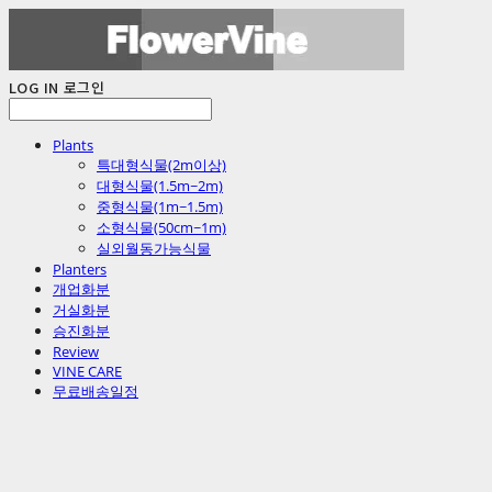
LOG IN
로그인
Plants
특대형식물(2m이상)
대형식물(1.5m~2m)
중형식물(1m~1.5m)
소형식물(50cm~1m)
실외월동가능식물
Planters
개업화분
거실화분
승진화분
Review
VINE CARE
무료배송일정