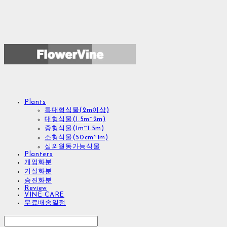
Plants
특대형식물(2m이상)
대형식물(1.5m~2m)
중형식물(1m~1.5m)
소형식물(50cm~1m)
실외월동가능식물
Planters
개업화분
거실화분
승진화분
Review
VINE CARE
무료배송일정